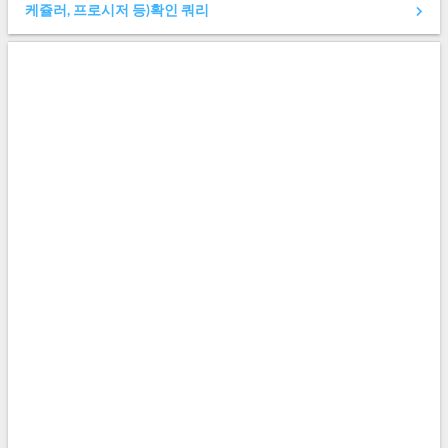
케쥴러, 프로시저 등)확인 쿼리