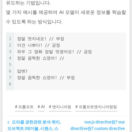
유도하는 기법입니다.
몇 가지 예시를 제공하여 AI 모델이 새로운 정보를 학습할
수 있도록 하는 방식입니다.
1
정말 멋지네요! // 부정
2
이건 나쁘다! // 긍정
3
와우 그 영화 정말 멋졌어요! // 긍정
4
정말 끔찍한 쇼였어! //
5
6
답변)
7
정말 끔찍한 쇼였어! // 부정
8
# 프롬프트
# AI
# 엔지니어링
# 프롬프트엔지니어링링
오라클 권한관련 분석 쿼리,
vue.js directive란? vue
오브젝트 (테이블, 시퀀스, 스
directive란? custom directive