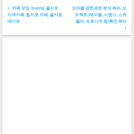
카페 보잉, boeing, 을지로
오라클 권한관련 분석 쿼리, 오
이색카페, 힙지로 카페, 을지로
브젝트 (테이블, 시퀀스, 스케
데이트
쥴러, 프로시저 등)확인 쿼리